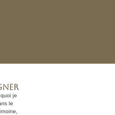
gner
quoi je
ns le
imoine,