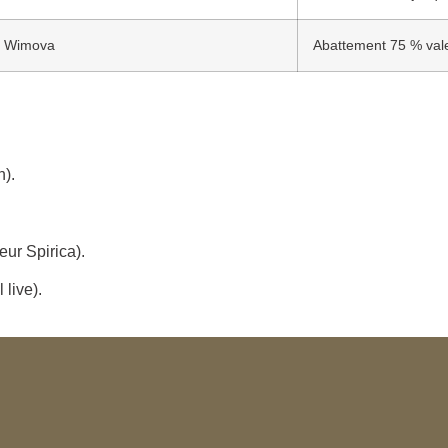
ur Wimova
Abattement 75 % valeu
n).
eur Spirica).
 live).