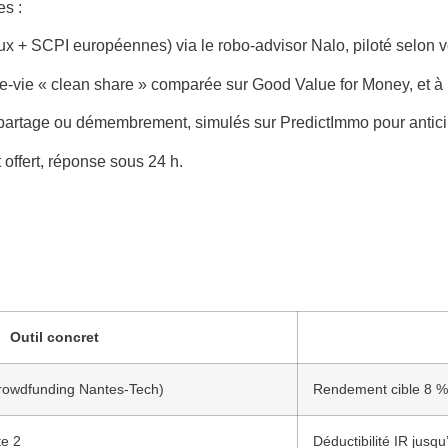
es :
ux + SCPI européennes) via le robo-advisor Nalo, piloté selon vo
-vie « clean share » comparée sur Good Value for Money, et à 
artage ou démembrement, simulés sur PredictImmo pour anticipe
 offert, réponse sous 24 h.
Outil concret
rowdfunding Nantes-Tech)
Rendement cible 8 %, 
te 2
Déductibilité IR jusq